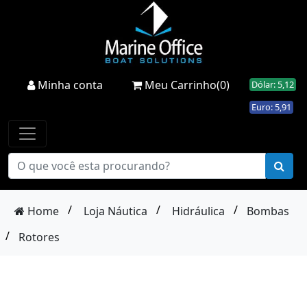
Minha conta
Meu Carrinho(0)
Dólar: 5,12
Euro: 5,91
/
/
/
Home
Loja Náutica
Hidráulica
Bombas
/
Rotores