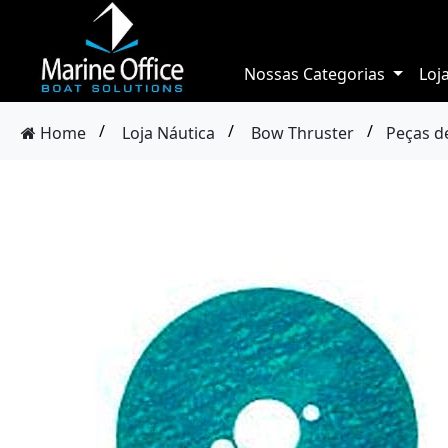
Nossas Categorias
Loj
/
/
/
Home
Loja Náutica
Bow Thruster
Peças d