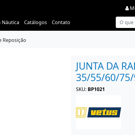
Mi
a Náutica
Catálogos
Contato
e Reposição
JUNTA DA R
35/55/60/75
SKU:
BP1021