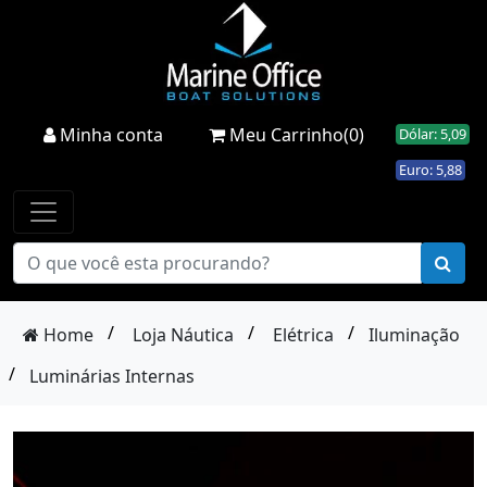
Minha conta
Meu Carrinho(0)
Dólar: 5,09
Euro: 5,88
/
/
/
Home
Loja Náutica
Elétrica
Iluminação
/
Luminárias Internas