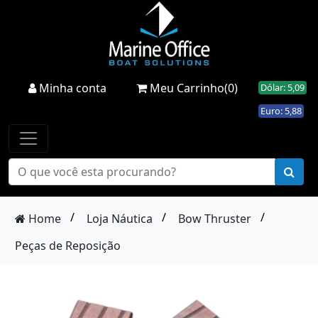
Minha conta
Meu Carrinho(0)
Dólar: 5,09
Euro: 5,88
/
/
/
Home
Loja Náutica
Bow Thruster
Peças de Reposição